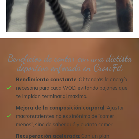
Beneficios de contar con una dietista
deportiva enfocada en CrossFit
Rendimiento constante
: Obtendrás la energía
necesaria para cada WOD, evitando bajones que
te impidan terminar al máximo.
Mejora de la composición corporal
: Ajustar
macronutrientes no es sinónimo de “comer
menos”, sino de saber qué y cuánto comer.
Recuperación acelerada
: Con un plan