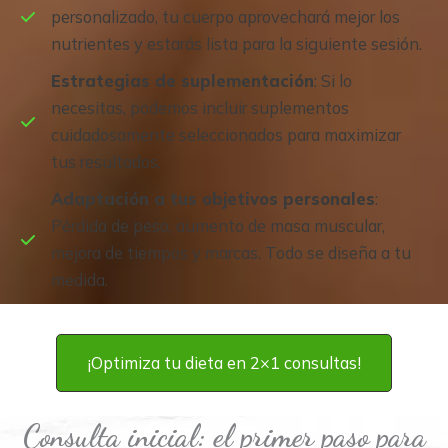
personalizado, tu cuerpo aprovechará mejor los
nutrientes y estarás lista para la siguiente sesión.
Estrategias de suplementación
: Si lo
necesitas, podemos incluir suplementos
cuidadosamente seleccionados para maximizar
tus resultados.
Adaptación a tus objetivos personales
:
Pérdida de peso, aumento de masa muscular,
mejora de tiempos y marcas. Todo se diseña a tu
medida.
¡Optimiza tu dieta en 2×1 consultas!
Consulta inicial: el primer paso para