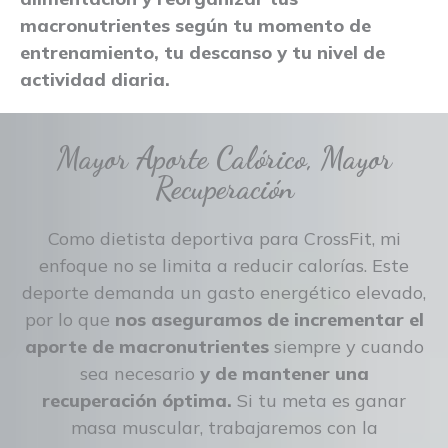
macronutrientes según tu momento de
entrenamiento, tu descanso y tu nivel de
actividad diaria.
Mayor Aporte Calórico, Mayor
Recuperación
Como dietista deportiva para CrossFit, mi
enfoque no se limita a reducir calorías. Este
deporte demanda un gasto energético elevado,
por lo que
nos aseguramos de incrementar el
aporte de macronutrientes
siempre y cuando
sea necesario
y de mantener una
recuperación óptima.
Si tu meta es ganar
masa muscular, trabajaremos con la